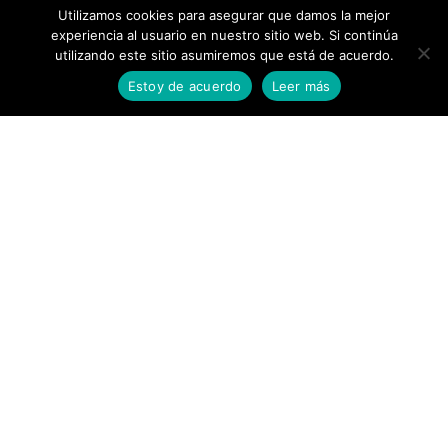
Utilizamos cookies para asegurar que damos la mejor
experiencia al usuario en nuestro sitio web. Si continúa
Orlando Britto, director y creador de este insólito
utilizando este sitio asumiremos que está de acuerdo.
espacio de arte contemporáneo, invitó a Gomez-Peña y
Estoy de acuerdo
Leer más
La Pocha Nostra a pasar un par de semanas de trabajo
intenso y explosivo donde me descubrí en la más pura
improvisación del cuerpo que se expone expresando
una idea.
Por aquél entonces, yo creía haber encontrado en la
danza y la escultura mis dos máximas pasiones
artísticas pero, cuando descubrí el arte de acción
(aunque podría decir que ello me descubrió a mi…),
todo cambió.
Me imagino en la escena de esa película de mi vida,
toda peluda, martillo de hueso en mano frente a la
asombrosa e imponente imagen chicanochamánica de
la piedra filosofal del Arte de Acción. Ahí mi relación